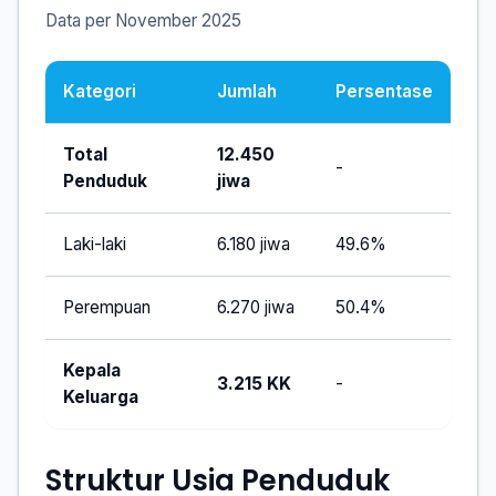
Data per November 2025
Kategori
Jumlah
Persentase
Total
12.450
-
Penduduk
jiwa
Laki-laki
6.180 jiwa
49.6%
Perempuan
6.270 jiwa
50.4%
Kepala
3.215 KK
-
Keluarga
Struktur Usia Penduduk