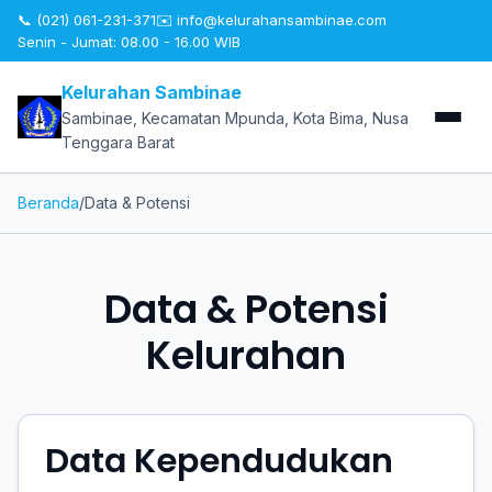
📞 (021) 061-231-371
✉️
info@kelurahansambinae.com
Senin - Jumat: 08.00 - 16.00 WIB
Kelurahan Sambinae
Sambinae, Kecamatan Mpunda, Kota Bima, Nusa
Tenggara Barat
Beranda
/
Data & Potensi
Data & Potensi
Kelurahan
Data Kependudukan