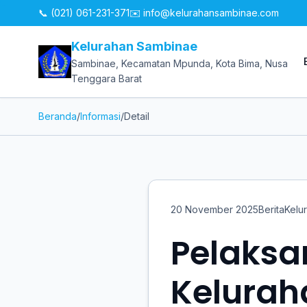
📞 (021) 061-231-371
✉️
info@kelurahansambinae.com
Kelurahan Sambinae
Sambinae, Kecamatan Mpunda, Kota Bima, Nusa
Tenggara Barat
Beranda
/
Informasi
/
Detail
20 November 2025
Berita
Kelu
Pelaksa
Kelura