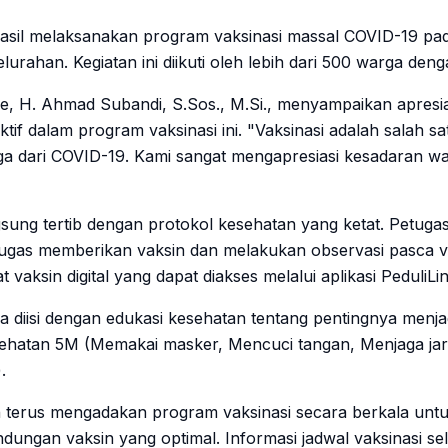
sil melaksanakan program vaksinasi massal COVID-19 pad
rahan. Kegiatan ini diikuti oleh lebih dari 500 warga deng
, H. Ahmad Subandi, S.Sos., M.Si., menyampaikan apresi
aktif dalam program vaksinasi ini. "Vaksinasi adalah salah 
rga dari COVID-19. Kami sangat mengapresiasi kesadaran w
gsung tertib dengan protokol kesehatan yang ketat. Petuga
gas memberikan vaksin dan melakukan observasi pasca va
t vaksin digital yang dapat diakses melalui aplikasi PeduliLi
uga diisi dengan edukasi kesehatan tentang pentingnya menj
ehatan 5M (Memakai masker, Mencuci tangan, Menjaga ja
.
 terus mengadakan program vaksinasi secara berkala unt
ungan vaksin yang optimal. Informasi jadwal vaksinasi se