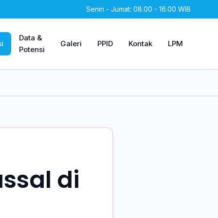
Senin - Jumat: 08.00 - 16.00 WIB
Data &
i
Galeri
PPID
Kontak
LPM
Potensi
ssal di