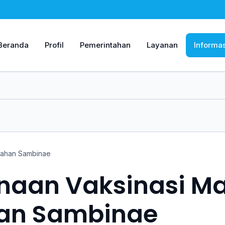
Beranda
Profil
Pemerintahan
Layanan
Informas
rahan Sambinae
naan Vaksinasi Ma
han Sambinae